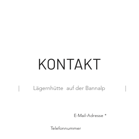
KONTAKT
|
Lägernhütte auf der Bannalp
|